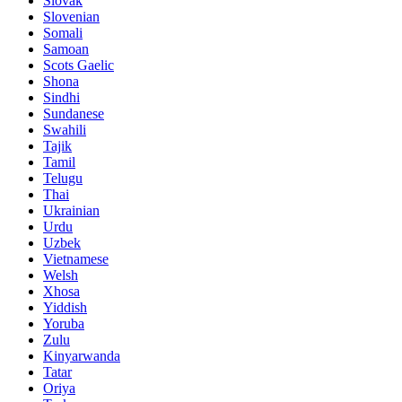
Slovak
Slovenian
Somali
Samoan
Scots Gaelic
Shona
Sindhi
Sundanese
Swahili
Tajik
Tamil
Telugu
Thai
Ukrainian
Urdu
Uzbek
Vietnamese
Welsh
Xhosa
Yiddish
Yoruba
Zulu
Kinyarwanda
Tatar
Oriya