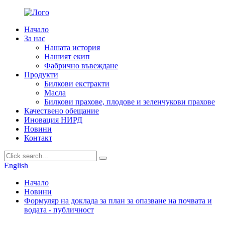
Начало
За нас
Нашата история
Нашият екип
Фабрично въвеждане
Продукти
Билкови екстракти
Масла
Билкови прахове, плодове и зеленчукови прахове
Качествено обещание
Иновация НИРД
Новини
Контакт
English
Начало
Новини
Формуляр на доклада за план за опазване на почвата и
водата - публичност