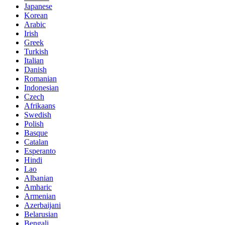
Japanese
Korean
Arabic
Irish
Greek
Turkish
Italian
Danish
Romanian
Indonesian
Czech
Afrikaans
Swedish
Polish
Basque
Catalan
Esperanto
Hindi
Lao
Albanian
Amharic
Armenian
Azerbaijani
Belarusian
Bengali