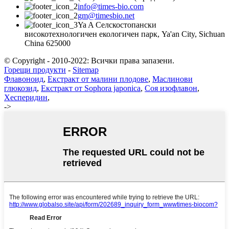
info@times-bio.com
gm@timesbio.net
Ya A Селскостопански
високотехнологичен екологичен парк, Ya'an City, Sichuan
China 625000
© Copyright - 2010-2022: Всички права запазени.
Горещи продукти
-
Sitemap
Флавоноид
,
Екстракт от малини плодове
,
Маслинови
глюкозид
,
Екстракт от Sophora japonica
,
Соя изофлавон
,
Хесперидин
,
->