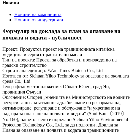
Новини
Новини на компанията
Новини от индустрията
Формуляр на доклада за план за опазване на
почвата и водата - публичност
Проект: Продуктов проект на традиционната китайска
медицина и серия от растителни масли
Тип на проекта: Проект за обработка и производство на
градски строителство
Строителна единица: Ya'an Times Biotech Co., Ltd
Изготвен от: Sichuan Yiluo Technology за опазване на околната
среда Co., Ltd
Географско местоположение: Област Ючен, град Ян,
провинция Съчуан
Обяснение: Според „мненията на Министерството на водните
ресурси за по -нататъшно задълбочаване на реформата на„
оптимизиране, регулиране и обслужване “и укрепване на
надзора за опазване на почвата и водата“ (Shui Bao 〔2019〕
No.160), нашето звено е поръчано Sichuan Yiluo Environmental
Protection Technology Co., Ltd., за да подготви „Доклад за
Плана за опазване на почвата и водата за традиционните