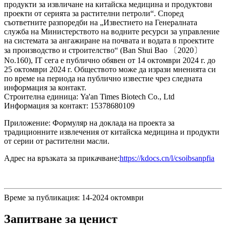
продукти за извличане на китайска медицина и продуктови
проекти от серията за растителни петроли“. Според
съответните разпоредби на „Известието на Генералната
служба на Министерството на водните ресурси за управление
на системата за ангажиране на почвата и водата в проектите
за производство и строителство“ (Ban Shui Bao 〔2020〕
No.160), IT сега е публично обявен от 14 октомври 2024 г. до
25 октомври 2024 г. Обществото може да изрази мненията си
по време на периода на публично известие чрез следната
информация за контакт.
Строителна единица: Ya'an Times Biotech Co., Ltd
Информация за контакт: 15378680109
Приложение: Формуляр на доклада на проекта за
традиционните извлечения от китайска медицина и продукти
от серии от растителни масли.
Адрес на връзката за прикачване:
https://kdocs.cn/l/csoibsanpfia
Време за публикация: 14-2024 октомври
Запитване за ценист